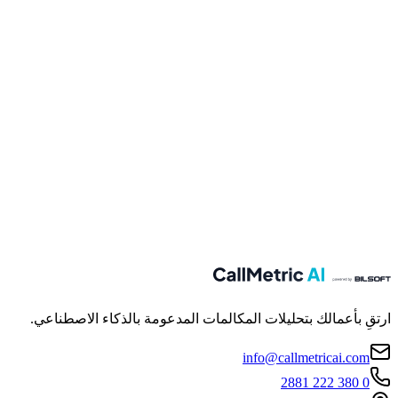
بعد الإعداد، تتلقى المنظمات أدلة المستخدم وجلسات تدريب عبر
الإنترنت. فريق الدعم يقدم المساعدة في العمليات التقنية
والتشغيلية.
نعم. المنصة تدعم لغات متعددة والامتثال الدولي (بما فيه GDPR).
مخطط للتسويق في الأسواق الكندية والأوروبية.
ارتقِ بأعمالك بتحليلات المكالمات المدعومة بالذكاء الاصطناعي.
info@callmetricai.com
0 380 222 2881